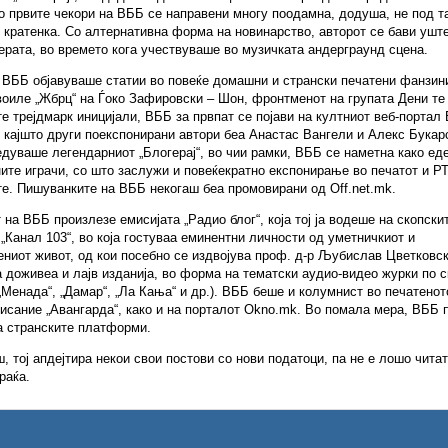
о првите чекори на ВББ се направени многу поодамна, додуша, не под т
 кратенка. Со алтернативна форма на новинарство, авторот се бави ушт
ерата, во времето кога учествуваше во музичката андерграунд сцена.
 ВББ објавуваше статии во повеќе домашни и странски печатени фанзини
воиле „Жбрц“ на Ѓоко Зафировски – Шон, фронтменот на групата Дени те
е трејдмарк иницијали, ВББ за првпат се појави на култниот веб-портал 
, кајшто други поекспонирани автори беа Анастас Вангели и Алекс Букар
дуваше легендарниот „Блогерај“, во чии рамки, ВББ се наметна како ед
ните играчи, со што заслужи и повеќекратно експонирање во печатот и Р
е. Пишуванките на ВББ некогаш беа промовирани од Off.net.mk.
 на ВББ произлезе емисијата „Радио блог“, која тој ја водеше на скопски
 „Канал 103“, во која гостуваа еминентни личности од уметничкиот и
ниот живот, од кои посебно се издвојува проф. д-р Љубислав Цветковск
 доживеа и лајв изданија, во форма на тематски аудио-видео журки по с
„Менада“, „Дамар“, „Ла Кања“ и др.). ВББ беше и колумнист во печатено
исание „Авангарда“, како и на порталот Okno.mk. Во помала мера, ВББ 
а странските платформи.
, тој апдејтира некои свои постови со нови податоци, па не е лошо чита
раќа.