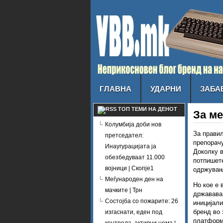
ГЛАВНА
УДАРНИ
ЗАБА
ТОП ТЕМИ НА ДЕНОТ
За м
Колумбија доби нов
За правил
претседател:
препорачу
Инаугурацијата ја
Доколку в
обезбедуваат 11.000
потпишет
војници | Скопје1
одржувањ
Меѓународен ден на
Но кое е 
мачките | Трн
државава,
Состојба со пожарите: 26
иницијали
бренд во 
изгаснати, еден под
платформа