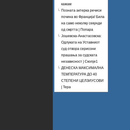
кажам
Позната актерка речиси
почина во Франција! Била
на само неколку секунди
од смртта | Попара
Јошевска-Анастасовска:
Одлуката на Уставниот
суд отвора сериозни
прашања за судската
независност | Скопје1
ДЕНЕСКА МАКСИМАЛНА
ТЕМПЕРАТУРА ДО 40
СТЕПЕНИ ЦЕЛЗИУСОВИ
| Тера