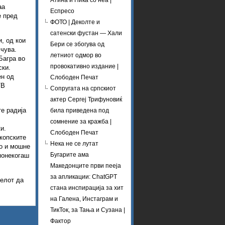
Атина и Ника со неа |
аа
Еспресо
е пред
ФОТО | Деколте и
сатенски фустан — Хали
, од кои
Бери се збогува од
 чува.
летниот одмор во
Багра во
провокативно издание |
ски.
ен од
Слободен Печат
ТВ
Сопругата на српскиот
актер Сергеј Трифуновиќ
те радија
била приведена под
сомнение за кражба |
и.
Слободен Печат
копските
Нека не се лутат
то и мошне
Бугарите ама
понекогаш
Македонците први пееја
за апликации: ChatGPT
телот да
стана инспирација за хит
на Галена, Инстаграм и
ТикТок, за Тања и Сузана |
Фактор