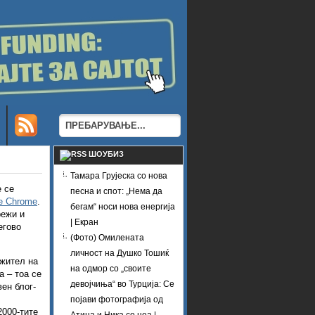
ШОУБИЗ
Тамара Грујеска со нова
е се
песна и спот: „Нема да
e Chrome
.
бегам“ носи нова енергија
режи и
| Екран
егово
(Фото) Омилената
личност на Душко Тошиќ
 жител на
на одмор со „своите
а – тоа се
девојчиња“ во Турција: Се
вен блог-
појави фотографија од
2000-тите