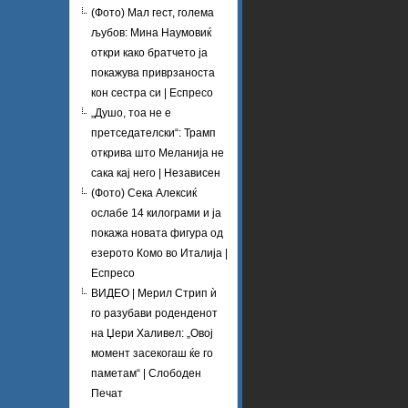
(Фото) Мал гест, голема
љубов: Мина Наумовиќ
откри како братчето ја
покажува приврзаноста
кон сестра си | Еспресо
„Душо, тоа не е
претседателски“: Трамп
открива што Меланија не
сака кај него | Независен
(Фото) Сека Алексиќ
ослабе 14 килограми и ја
покажа новата фигура од
езерото Комо во Италија |
Еспресо
ВИДЕО | Мерил Стрип ѝ
го разубави роденденот
на Џери Халивел: „Овој
момент засекогаш ќе го
паметам“ | Слободен
Печат