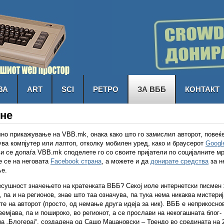
ВА
ART
SCI
РЕТРО
ЗА ВББ
КОНТАКТ
ене
но прикажување на VBB.mk, онака како што го замислил авторот, повеќ
ва компјутер или лаптоп, отколку мобилен уред, како и браусерот
Googl
и се допаѓа VBB.mk споделете го со своите пријатели по социјалните м
е се на неговата
Facebook страна
, а можете и да
донирате средства
за н
е.
всушност значењето на кратенката ВББ? Секој иоле интернетски писмен
 па и на регионов, знае што таа означува, па тука нема никаква мистериј
те на авторот (просто, од немање друга идеја за ник). ВББ е неприкосно
земјава, па и пошироко, во регионот, а се прослави на некогашната блог-
 „Блогерај“, создадена од Сашо Мацановски – Трендо во средината на 