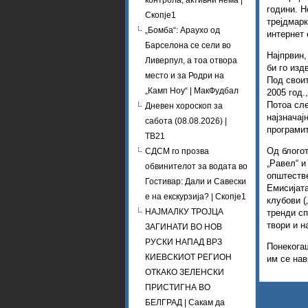
контрола, активни нема |
години. Н
Скопје1
трејдмарк
„Бомба“: Араухо од
интернет 
Барселона се сели во
Најпрвин,
Ливерпул, а тоа отвора
би го изд
место и за Родри на
Под своит
„Камп Ноу“ | МакФудбал
2005 год.
Потоа сле
Дневен хороскоп за
најзначај
сабота (08.08.2026) |
програмит
ТВ21
Од блогот
СДСМ го прозва
„Равел“ и
обвинителот за водата во
општестве
Гостивар: Дали и Савески
Емисијата
е на екскурзија? | Скопје1
клубови (
НАЈМАЛКУ ТРОЈЦА
тренди сп
твори и н
ЗАГИНАТИ ВО НОВ
РУСКИ НАПАД ВРЗ
Понекогаш
КИЕВСКИОТ РЕГИОН
им се нав
ОТКАКО ЗЕЛЕНСКИ
ПРИСТИГНА ВО
БЕЛГРАД | Сакам да