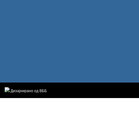
Дизајнирано од ВББ