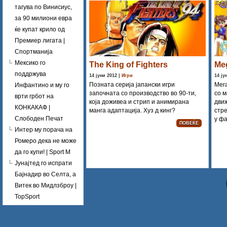
тагува по Винисиус,
за 90 милиони евра
ќе купат крило од
Премиер лигата |
Спортманија
Мексико го
The King of Fighters
Me
поддржува
14 јуни 2012 |
Игри
14 ју
Позната серија јапански игри
Мега
Инфантино и му го
започната со производство во 90-ти,
со м
врти грбот на
која доживеа и стрип и анимирана
движ
КОНКАКАФ |
манга адаптација. Хуз д кинг?
стр
Слободен Печат
у фа
ПОВЕЌЕ
Интер му порачa на
Ромеро дека не може
да го купи! | Sport M
Јунајтед го испрати
Бајнадир во Селта, а
Витек во Мидлзброу |
TopSport