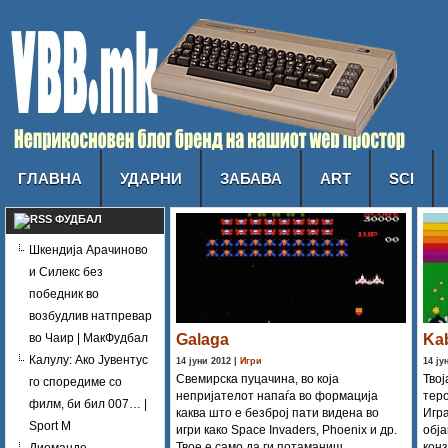
ГЛАВНА
УДАРНИ
ЗАБАВА
ART
SCI
ФУДБАЛ
Шкендија Арачиново
и Силекс без
победник во
возбудлив натпревар
во Чаир | МакФудбал
Galaga
Ka
Калулу: Ако Јувентус
14 јуни 2012 |
Игри
14 ју
Свемирска пуцачина, во која
Твој
го споредиме со
непријателот напаѓа во формација
теро
филм, би бил 007… |
каква што е безброј пати видена во
Игра
Sport M
игри како Space Invaders, Phoenix и др.
обја
Твое е само да ги потаманиш.
конз