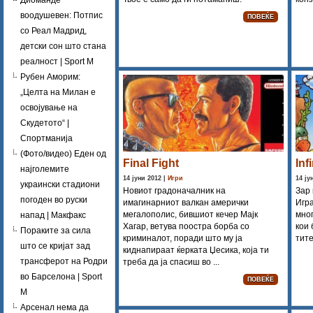
Диоманде
воодушевен: Потпис
ПОВЕЌЕ
со Реал Мадрид,
детски сон што стана
реалност | Sport M
Рубен Аморим:
„Целта на Милан е
освојување на
Скудетото“ |
Спортманија
(Фото/видео) Еден од
Final Fight
Inf
најголемите
14 јуни 2012 |
Игри
14 ју
украински стадиони
Новиот градоначалник на
Зар 
погоден во руски
имагинарниот валкан амерички
Игра
мегалополис, бившиот кечер Мајк
мног
напад | Макфакс
Хагар, ветува поостра борба со
кои 
Пораките за сила
криминалот, поради што му ја
тите
што се кријат зад
киднапираат ќерката Џесика, која ти
трансферот на Родри
треба да ја спасиш во ...
во Барселона | Sport
ПОВЕЌЕ
M
Арсенал нема да