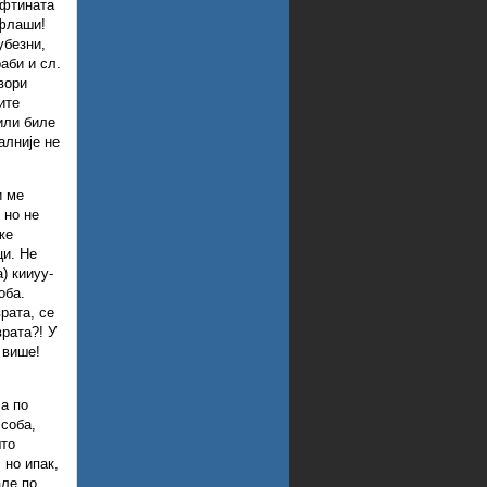
ефтината
 флаши!
убезни,
аби и сл.
вори
ите
или биле
алније не
и ме
 но не
же
ци. Не
) кииуу-
оба.
рата, се
врата?! У
 више!
а по
 соба,
што
 но ипак,
але по