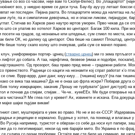
ување со воз со часови, није вам то Скопје-Велес). Во „плацкартот“ (нај
 ноќниот воз, у ниедно време се деси туча. Бау-бу ауу-уу летаат боксои
рвпат ни последен. Пијана раота. Во плацкартите моеш да налеташ на љ
ни луѓе, па и симпатични девојчиња, но и опасни ликови, пијандури, бар
угпат. Стигнав во Харков рано наутро мртов уморен. Прво чекав да се от
по што се упатив во хотелот Харков во центарот. Багаж 100 кила. При мо
 посети на градов, од незнаење или штедење, сум спиел по места, кои 
ак биле ОК, но далеку од центарот. Ова беше на самиот Плоштад, центр
 Не беше толку скапо колку што очекував, џаба сум се мачел порано.
клуч, униформиран портир- црнец (
стварно црнец
) ми го зема пртљагот 
 лифтот до собата. А таа, најефтина, безвезе (имаа и подобри, поскапи),
најстрашното. Од прозорот, баш право пред мене – градежни работи. Мо
со првенството. Радници со кациги на незнамти кој спрат работат к’о пти
се спие. Вррр-вррр, данг-данг, киуу-киуу… (тишина) киууУ (па пак тишина
 како се вика таа машина? Да не е онаа шо фрла искри? Побарав друга с
Бев толку измрцварен, закачив „Прошу не турбувати
“
(донт дистурб) на в
гол и почнав да спијам, спијам… Чк-чк.. куееЕЕк. Ме буди отворање на 
ага чистачка?! Ме глеа гол у кревет! Ах, извинете и искача. Епа докурца
мајке шајке пцујам викам!
ниот свет, муштеријата е увек во право. Но не и во еx-СССР. Издеравањ
радњи и рецепции е нормално. Будење у хотел, па понекад и влагање у
 Во Русија например, туристот е обврзан со себе да носи куп папири, за
оже да го легитимираат, некои од нив барајќи мито. Во Украина е по фрај,
 се судира со разни проблеми. Остајте вие сте биле на семинар, ве шет