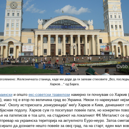
 зголемено: Железничката станица, каде ми дојде да ги запеам стиховите „Воз, последњ
Харков…“ од Бајага.
раински
и општо
екс-советски травелози
намерно ги почнувам со Харкив (
), иако тој е втор по величина град во Украина. Некои го нарекуваат нејз
на“. Околу историската „конкуренција“ меѓу Харков и Киев, денешниот г
објаснам подолу. Харков сум го посетувал повеќе пати, но конкретен пово
е на патеписов е тоа што, на стадионот на локалниот ФК Металист се о
тпревар на украинска територија на актуелното Еуро-неуро. Затоа смета
сирало да дознаете нешто повеќе за овој град, па на старт, еден мал во