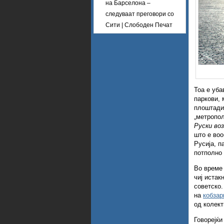
на Барселона –
следуваат преговори со
Сити | Слободен Печат
Тоа е уба
паркови, 
плоштади 
„метропол
Руски воз
што е воо
Русија, п
потполно 
Во време 
чиј истак
советско.
на
кобзар
од колект
Говорејќи