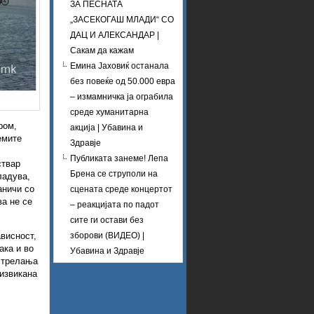
ЗА ПЕСНАТА
„ЗАСЕКОГАШ МЛАДИ“ СО
ДАЦ И АЛЕКСАНДАР |
Сакам да кажам
Емина Јаховиќ останала
без повеќе од 50.000 евра
– измамничка ја ограбила
среде хуманитарна
ром,
акција | Убавина и
емите
Здравје
Публиката занеме! Лепа
ствар
Брена се струполи на
ладува,
аничи со
сцената среде концертот
ва не се
– реакцијата по падот
сите ги остави без
висност,
зборови (ВИДЕО) |
ака и во
Убавина и Здравје
 стрелања
извикана