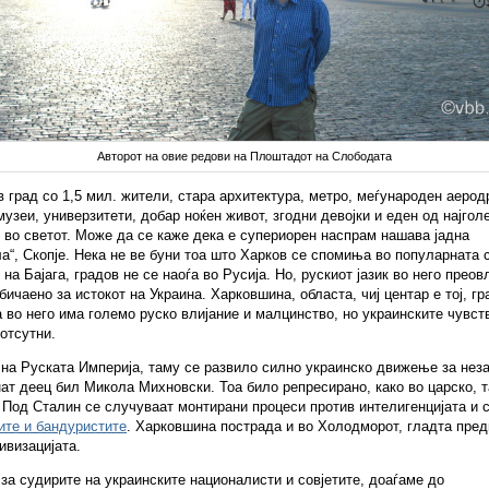
Авторот на овие редови на Плоштадот на Слободата
в град со 1,5 мил. жители, стара архитектура, метро, меѓународен аерод
музеи, универзитети, добар ноќен живот, згодни девојки и еден од најгол
во светот. Може да се каже дека е супериорен наспрам нашава јадна
а“, Скопје. Нека не ве буни тоа што Харков се спомиња во популарната 
на Бајага, градов не се наоѓа во Русија. Но, рускиот јазик во него преов
бичаено за истокот на Украина. Харковшина, областа, чиј центар е тој, гр
а во него има големо руско влијание и малцинство, но украинските чувст
отсутни.
на Руската Империја, таму се развило силно украинско движење за неза
нат деец бил Микола Михновски. Тоа било репресирано, како во царско, т
 Под Сталин се случуваат монтирани процеси против интелигенцијата и
ите и бандуристите
. Харковшина пострада и во Холодморот, гладта пред
ивизацијата.
 за судирите на украинските националисти и совјетите, доаѓаме до