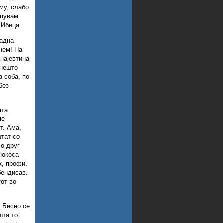
аму, слабо
упувам.
 Ибица.
падна
нем! На
 најевтина
 нешто
а соба, по
без
ата
ме
т. Ама,
штат со
Во друг
нокоса
к, профи.
бендисав.
тот во
! Бесно се
шта то