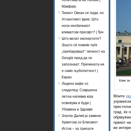
политиката на тензии |
Макфакс
Тихиот Океан се лади, но
Атлантикот врие: Што
носи необичниот
климатски пресврт? | Трн
Што велат експертите?
Зошто сè повеќе луѓе
„пребаруваат“ личност на
Google пред да се
запознаат: Причината не
е само љубопитност |
Екран
Клик за
Ледено кафе со
сладолед: Совршена
Моите
ук
летна напивка која
украински
освежува и буди |
престолни
Убавина и Здравје
град, ќе 
Златко Далиќ ја замени
објавувањ
Хрватска со Блискиот
првиот на
ве интере
Исток – за трипати