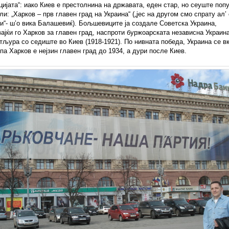
цијата“: иако Киев е престолнина на државата, еден стар, но сеуште поп
ли: „Харков – прв главен град на Украина“ („јес на другом смо спрату ал’
и“- ш’о вика Балашевиќ). Бољшевиците ја создале Советска Украина,
ајќи го Харков за главен град, наспроти буржоарската независна Украин
љура со седиште во Киев (1918-1921). По нивната победа, Украина се в
па Харков е нејзин главен град до 1934, а дури после Киев.