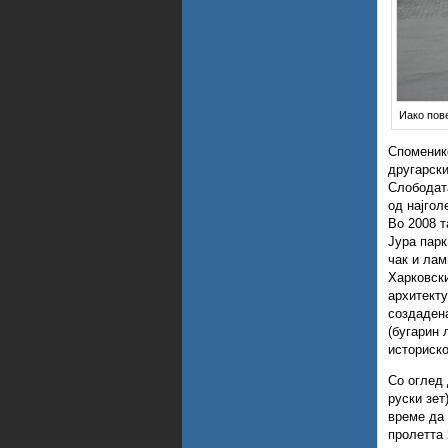
Иако пове
Споменико
другарски
Слободата
од најгол
Во 2008 
Јура парк
чак и лам
Харковски
архитекту
создадена
(бугарин 
историско
Со оглед 
руски зет
време да 
пролетта 