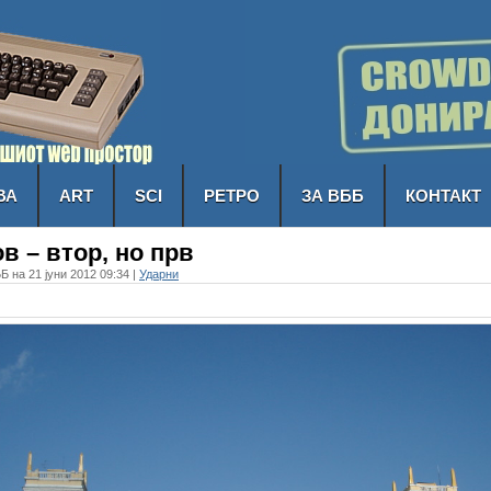
ВА
ART
SCI
РЕТРО
ЗА ВББ
КОНТАКТ
в – втор, но прв
Б на 21 јуни 2012 09:34 |
Ударни