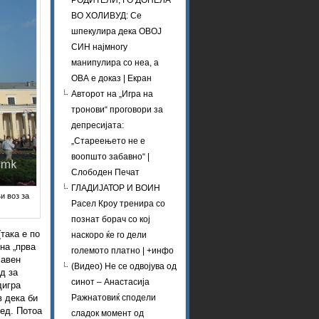
РОДИТЕЛИ, ГО ДОНЕЛА
ВО ХОЛИВУД: Се
шпекулира дека ОВОЈ
СИН најмногу
манипулира со неа, а
ОВА е доказ | Екран
Авторот на „Игра на
тронови“ проговори за
депресијата:
„Стареењето не е
воопшто забавно“ |
Слободен Печат
ГЛАДИЈАТОР И ВОИН
и воз за
Расел Кроу тренира со
познат борач со кој
така е по
наскоро ќе го дели
ина „прва
големото платно | +инфо
лавен
(Видео) Не се одвојува од
д за
синот – Анастасија
дигра
в дека би
Ражнатовиќ сподели
вед. Потоа
сладок момент од