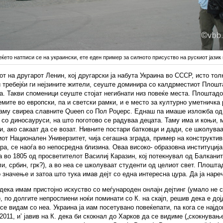
ќето натписи се на украински, ете еден пример за силното присуство на рускиот јазик 
т на другарот Ленин, кој другарски ја набута Украина во СССР, исто тол
 требејќи ги нејзините жители, сеуште доминира со калдрместиот Плошт
. Такви споменици сеуште стојат негибнати низ повеќе места. Плоштадо
емите во европски, па и светски рамки, и е место за културно уметничка
таму свиреа славните Queen со Пол Роџерс. Еднаш па имаше изложба од
 со диносауруси, на што поготово се радуваа децата. Таму има и коњи, 
и, ако сакаат да се возат. Нивните постари батковци и дади, се школуваа
от Национален Универзитет, чија сегашна зграда, пример на конструкти
ра, се наоѓа во непосредна близина. Оваа високо- образовна институција
 во 1805 од просветителот Василиј Каразин, кој потекнувал од Балкани
ли, србин, грк?), а во неа се школуваат студенти од целиот свет. Плошт
 значење и затоа што тука имав дејт со една интересна цура. Да ја наре
дека имам пристојно искуство со меѓународен онлајн дејтинг (умало не 
), по долгите непроспиени ноќи поминати со К. на скајп, решив дека е до
се видам со неа. Украина ја иам посетувано повеќепати, па кога се најдо
2011, и’ јавив на К. дека би скокнал до Харков да се видиме („скокнувањ