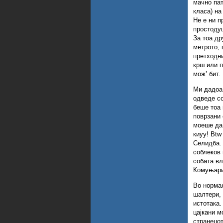
мачно пат
класа) на
Не е ни п
простодуш
За тоа др
метрото, 
претходни
крш или п
мож’ бит.
Ми дадоа 
одведе со
беше тоа 
поврзани 
моеше да 
киуу! Btw
Селидба. 
соблеков 
собата вл
Комуњари 
Во нормал
шалтери, 
истотака.
цајкани м
странецот