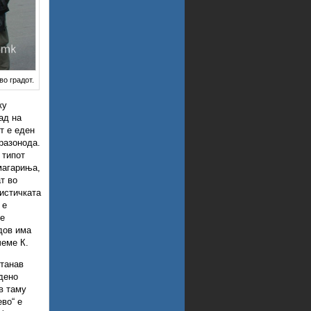
во градот.
ку
ад на
т е еден
 разонода.
 типот
магариња,
т во
вистичката
 е
те
адов има
чеме К.
станав
јдено
в таму
ево“ е