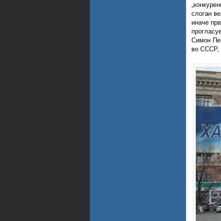
„конкурен
слоган ве
иначе прв
прогласув
Симон Пет
во СССР, 