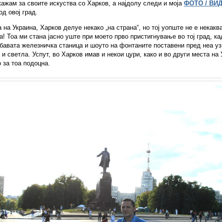
кажам за своите искуства со Харков, а најдолу следи и моја
ФОТО / ВИ
од овој град.
 на Украина, Харков делуе некако „на страна“, но тој уопште не е некакв
а! Тоа ми стана јасно уште при моето прво пристигнување во тој град, к
бавата железничка станица и шоуто на фонтаните поставени пред неа у
 и светла. Успут, во Харков имав и некои цури, како и во други места на 
о за тоа подоцна.