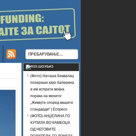
ШОУБИЗ
(Фото) Наташа Беквалац
позираше како балерина
и им испрати моќна
порака на жените:
„Живејте според вашите
стандарди“ | Еспресо
(ФОТО) АНЏЕЛИНА ГО
КУПИЛА ВО КАМБОЏА
ОД НЕГОВИТЕ