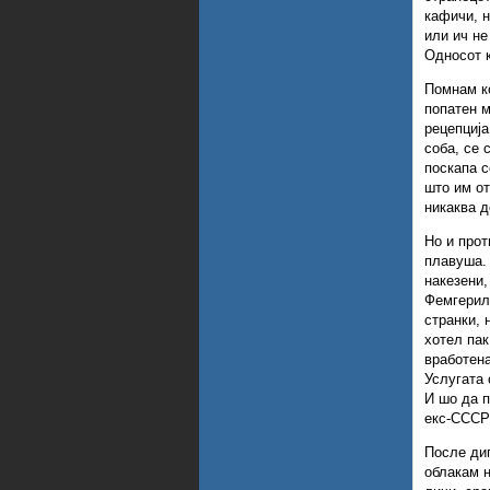
кафичи, н
или ич не
Односот к
Помнам ко
попатен м
рецепција
соба, се 
поскапа с
што им от
никаква д
Но и прот
плавуша. 
накезени,
Фемгерила
странки, 
хотел пак
вработена
Услугата 
И шо да п
екс-СССР
После диг
облакам н