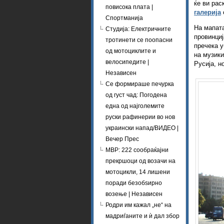
ќе ви рас
повисока плата |
галерија
Спортманија
На мапата
Студија: Електричните
провинциј
тротинети се поопасни
пречека у
од мотоциклите и
на музики
велосипедите |
Русија, н
Независен
Се формираше печурка
од густ чад: Погодена
една од најголемите
руски рафинерии во нов
украински напад/ВИДЕО |
Вечер Прес
МВР: 222 сообраќајни
прекршоци од возачи на
мотоцикли, 14 лишени
поради безобѕирно
возење | Независен
Родри им кажал „не“ на
мадриѓаните и ѝ дал збор