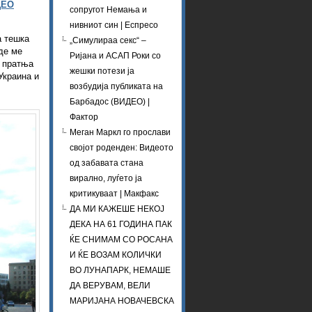
ДЕО
сопругот Немања и
нивниот син | Еспресо
а тешка
„Симулираа секс“ –
аде ме
Ријана и АСАП Роки со
з пратња
жешки потези ја
Украина и
возбудија публиката на
Барбадос (ВИДЕО) |
Фактор
Меган Маркл го прослави
својот роденден: Видеото
од забавата стана
вирално, луѓето ја
критикуваат | Макфакс
ДА МИ КАЖЕШЕ НЕКОЈ
ДЕКА НА 61 ГОДИНА ПАК
ЌЕ СНИМАМ СО РОСАНА
И ЌЕ ВОЗАМ КОЛИЧКИ
ВО ЛУНАПАРК, НЕМАШЕ
ДА ВЕРУВАМ, ВЕЛИ
МАРИЈАНА НОВАЧЕВСКА