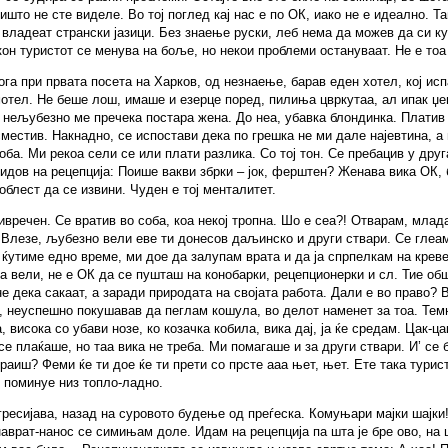
ишто не сте виделе. Во тој поглед кај нас е по ОК, иако не е идеално. Т
 владеат странски јазици. Без знаење руски, леб нема да можев да си к
он туристот се менува на боље, но некои проблеми остануваат. Не е тоа
га при првата посета на Харков, од незнаење, барав еден хотел, кој ис
отел. Не беше лош, имаше и езерце поред, пилиња цвркутаа, ал ипак џе
 нељубезно ме пречека постара жена. До неа, убавка блондинка. Платив
сместив. Накнадно, се испостави дека по грешка не ми дале најевтина, а
оба. Ми рекоа сели се или плати разлика. Со тој тон. Се пребацив у друг
идов на рецепција: Поише вакви збрки – јок, ферштен? Женава вика ОК, 
облест да се извини. Чуден е тој менталитет.
ивречен. Се вратив во соба, коа некој тропна. Шо е сеа?! Отварам, млад
Влезе, љубезно вели еве ти донесов даљинско и други ствари. Се глеа
 ќутиме едно време, ми дое да залупам врата и да ја спрпелкам на креве
 вели, не е ОК да се пушташ на конобарки, рецепционерки и сл. Тие об
не дека сакаат, а заради природата на својата работа. Дали е во право? 
, неуспешно покушавав да пеглам кошула, во делот наменет за тоа. Тем
, висока со убави нозе, ко козачка кобила, вика дај, ја ќе средам. Цак-ца
се плаќаше, но таа вика не треба. Ми помагаше и за други ствари. И’ се 
раиш? Феми ќе ти дое ќе ти прети со прсте ааа њет, њет. Ете така турис
 поминуе низ топло-ладно.
ресијава, назад на суровото будење од преѓеска. Комуњари мајки шајки
аврат-нанос се симињам доле. Идам на рецепција па шта је бре ово, на 