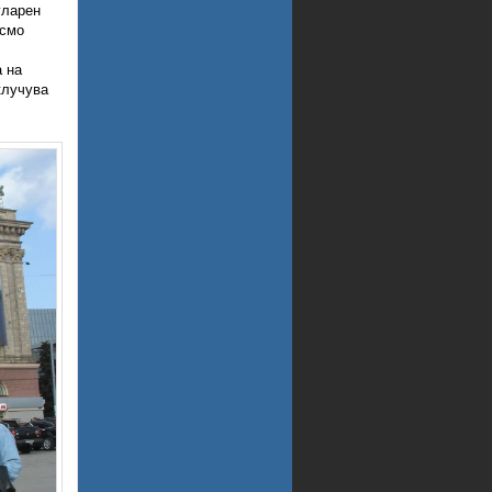
уларен
 смо
а на
клучува