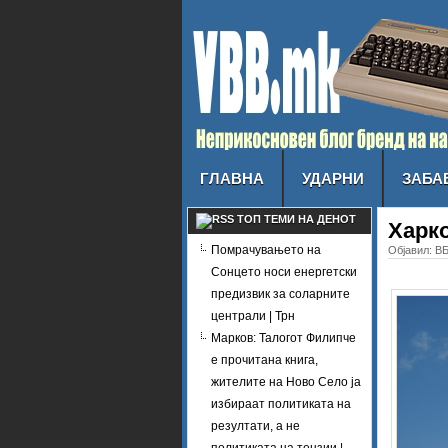
ГЛАВНА
УДАРНИ
ЗАБА
ТОП ТЕМИ НА ДЕНОТ
Харко
Помрачувањето на
Објавил: ВБ
Сонцето носи енергетски
предизвик за соларните
централи | Трн
Марков: Талогот Филипче
е прочитана книга,
жителите на Ново Село ја
избираат политиката на
резултати, а не