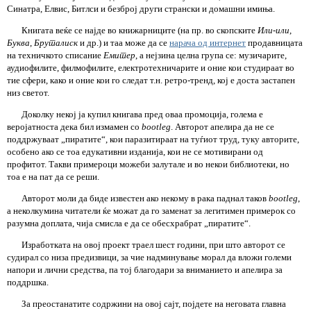
Синатра, Елвис, Битлси и безброј други странски и домашни имиња.
Книгата веќе се најде во книжарниците (на пр. во скопските
Или-или
,
Буква
,
Бруталиск
и др.) и таа може да се
нарача од интернет
продавницата
на техничкото списание
Емитер
, а нејзина целна група се: музичарите,
аудиофилите, филмофилите, електротехничарите и оние кои студираат во
тие сфери, како и оние кои го следат т.н. ретро-тренд, кој е доста застапен
низ светот.
Доколку некој ја купил книгава пред оваа промоција, голема е
веројатноста дека бил измамен со
bootleg
. Авторот апелира да не се
поддржуваат „пиратите“, кои паразитираат на туѓиот труд, туку авторите,
особено ако се тоа едукативни изданија, кои не се мотивирани од
профитот. Такви примероци можеби залутале и во некои библиотеки, но
тоа е на пат да се реши.
Авторот моли да биде известен ако некому в рака паднал таков
bootleg
,
а неколкумина читатели ќе можат да го заменат за легитимен примерок со
разумна доплата, чија смисла е да се обесхрабрат „пиратите“.
Изработката на овој проект траел шест години, при што авторот се
судирал со низа предизвици, за чие надминување морал да вложи големи
напори и лични средства, па тој благодари за вниманието и апелира за
поддршка.
За преостанатите содржини на овој сајт, појдете на неговата главна