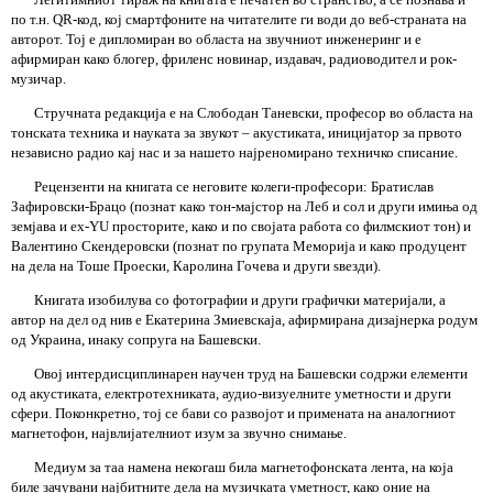
по т.н. QR-код, кој смартфоните на читателите ги води до веб-страната на
авторот. Тој е дипломиран во областа на звучниот инженеринг и е
афирмиран како блогер, фриленс новинар, издавач, радиоводител и рок-
музичар.
Стручната редакција е на Слободан Таневски, професор во областа на
тонската техника и науката за звукот – акустиката, иницијатор за првото
независно радио кај нас и за нашето најреномирано техничко списание.
Рецензенти на книгата се неговите колеги-професори: Братислав
Зафировски-Брацо (познат како тон-мајстор на Леб и сол и други имиња од
земјава и ex-YU просторите, како и по својата работа со филмскиот тон) и
Валентино Скендеровски (познат по групата Меморија и како продуцент
на дела на Тоше Проески, Каролина Гочева и други ѕвезди).
Книгата изобилува со фотографии и други графички материјали, а
автор на дел од нив е Екатерина Змиевскаја, афирмирана дизајнерка родум
од Украина, инаку сопруга на Башевски.
Овој интердисциплинарен научен труд на Башевски содржи елементи
од акустиката, електротехниката, аудио-визуелните уметности и други
сфери. Поконкретно, тој се бави со развојот и примената на аналогниот
магнетофон, највлијателниот изум за звучно снимање.
Медиум за таа намена некогаш била магнетофонската лента, на која
биле зачувани најбитните дела на музичката уметност, како оние на