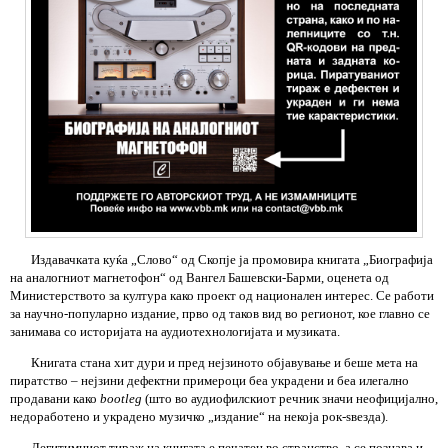
Издавачката куќа „Слово“ од Скопје ја промовира книгата „Биографија
на аналогниот магнетофон“ од Вангел Башевски-Барми, оценета од
Министерството за култура како проект од национален интерес. Се работи
за научно-популарно издание, прво од таков вид во регионот, кое главно се
занимава со историјата на аудиотехнологијата и музиката.
Книгата стана хит дури и пред нејзиното објавување и беше мета на
пиратство – нејзини дефектни примероци беа украдени и беа илегално
продавани како
bootleg
(што во аудиофилскиот речник значи неофицијално,
недоработено и украдено музичко „издание“ на некоја рок-ѕвезда).
Легитимниот тираж на книгата е печатен во странство, а се познава и