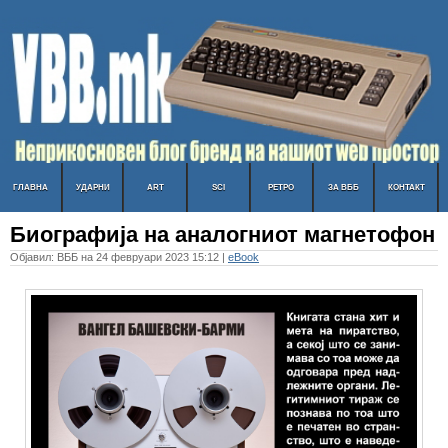
ГЛАВНА
УДАРНИ
ART
SCI
РЕТРО
ЗА ВББ
КОНТАКТ
Биографија на аналогниот магнетофон
Објавил: ВББ на 24 февруари 2023 15:12 |
eBook