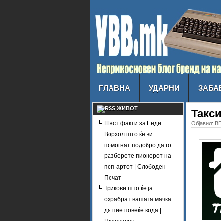
ГЛАВНА
УДАРНИ
ЗАБА
ЖИВОТ
Такс
Шест факти за Енди
Објавил: ВБ
Ворхол што ќе ви
помогнат подобро да го
разберете пионерот на
поп-артот | Слободен
Печат
Трикови што ќе ја
охрабрат вашата мачка
да пие повеќе вода |