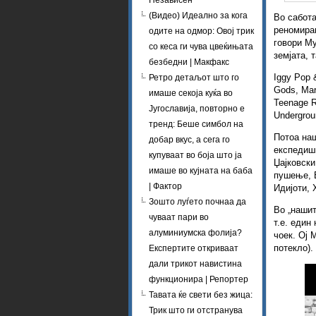
Независен
(Видео) Идеално за кога
Во сабота
реномира
одите на одмор: Овој трик
говори Му
со кеса ги чува цвеќињата
земјата, 
безбедни | Макфакс
Iggy Pop 
Ретро детаљот што го
Gods, Mark
имаше секоја куќа во
Teenage R
Југославија, повторно е
Undergroun
тренд: Беше симбол на
Потоа наш
добар вкус, а сега го
експедишн
купуваат во боја што ја
Џајковски
имаше во кујната на баба
пушење, 
| Фактор
Идијоти, 
Зошто луѓето почнаа да
Во „нашит
чуваат пари во
т.е. един
алуминиумска фолија?
чоек. Ој 
потекло).
Експертите откриваат
дали трикот навистина
функционира | Репортер
Тавата ќе свети без жица:
Трик што ги отстранува