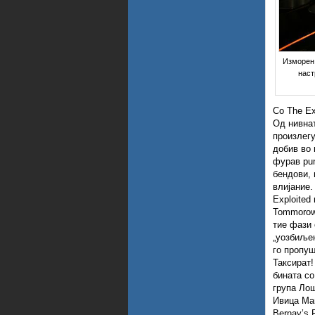
Изморен 
наст
Со The Ex
Од нивнат
произлегу
добив во 
фурав pun
бендови, 
влијание
Exploited
Tommorow
тие фази 
„уозбиљен
го пропуш
Таксират
бината со
група Ло
Ивица Ман
Bernay’s 