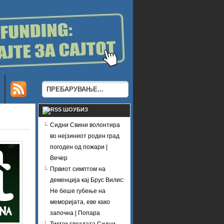
ШОУБИЗ
Сидни Свини волонтира
во нејзиниот роден град
погоден од пожари |
Вечер
Првиот симптом на
деменција кај Брус Вилис:
Не беше губење на
меморијата, еве како
започна | Попара