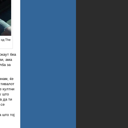
 од The
окаут беа
ви, ама
лба за
знам, ќе
стивалот
е култни
у што
а да ти
 се
а што тој