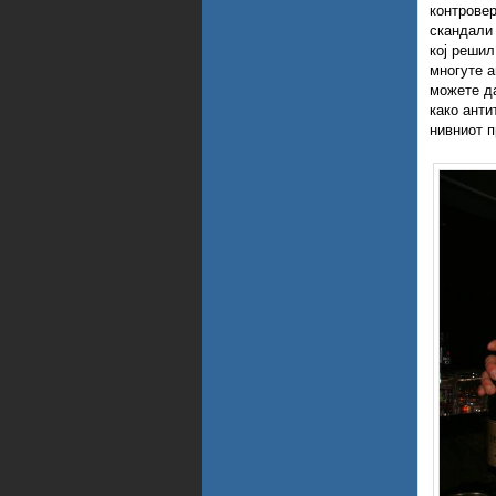
контровер
скандали 
кој решил
многуте ан
можете да
како анти
нивниот п