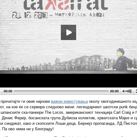
00:00
00:00
 прочитајте ги овие најнови
важни известувања
околу овогодинешното из
т, на кое ќе се сервира следново мени: легендарниот шкотски punk бе
, шпанските ска-панкери The Locos, американскиот технаџија Carl Craig и 
, Денис Ферер, босанската група Дубиоза колектив, хрватската Мајке и с
и синдикат, како и скопските Лоши деца, Бернејз пропаганда, ЛД Пистол
 Па ово нема ни у Београду!