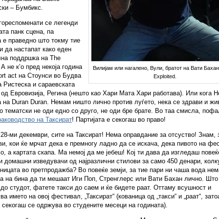
ски – Бумбикс.
гореспоменати се легенди
ата панк сцена, па
 е праведно што токму тие
и да настапат како еден
лна поддршка на The
 А не к’о пред некоја година
Вилијам или нагалено, Вули, братот на Вати Бахан
ort act на Стоунси во Будва
Exploited.
 Ристеска и сараевската
 од Евровизија, Регина (нешто као Хари Мата Хари работава). Или кога Н
 на Duran Duran. Немам ништо лично против луѓето, нека се здрави и жи
о тематски не оди едно со друго, не оди бре брате. Во таа смисла, пофа
раководство на Таксират
! Партијата е секогаш во право!
 28-ми декември, сите на Таксират! Нема оправдание за отсуство! Знам, 
ви, кои ќе мрчат дека е премногу ладно да се искача, дека пивото на фе
о, а картата скапа. Ма немој да ме јебеш! Кој ти дава да изгледаш повеќ
и домашни изведувачи од најразлични стилови за само 450 денари, колк
ницата во претпродажба? Во повеќе земји, за тие пари ни чаша вода нем
па на бина да ти мешаат Иги Поп, Стренглерс или Вати Бахан лично. Што
до студот, фатете такси до саем и ќе бидете раат. Оттаму всушност и
ва името на овој фестивал, „Таксират“ (кованица од „такси“ и „раат“, зато
секогаш се одржува во студените месеци на годината).