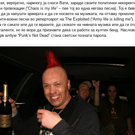
зи, веројатно, најмногу ја сноси Вати, заради своите политички некорект
и провокации (“Chaos is my life” – пее тој во една негова песна). Тој е бив
 да ја напушти армијата и да се посвети на музиката, па оттаму произлег
ти-воени песни во репертоарот на The Exploited (“Army life is killing me”)
 ги сакате или да ги мразите, да скокате на нивната музика или да ги о
таленти, но ќе мора да признаете дека се работи за култен бенд. Наслов
рв албум “Punk’s Not Dead” стана светски позната парола.