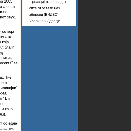
ри 2005
– реакцијата по падот
ана општ
сите ги остави без
 и пол
зборови (ВИДЕО) |
иот звук,
Убавина и Здравје
– со која
зината
 која
ut Stalin
од
олитика,
ocents” за
ек. Тие
ниот
милицајци“
рат,
т“ Биг
 по
 и како
ам).
ат со една
а за тие