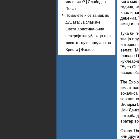
Кога сме 
милениче? | Слободен
година, н
Печат
хаос и па
Помолете ѝ се за мир во
децении. 
душата: Ја славиме
имиџ и пр
Света Христина-била
Тука би ги
неверојатна убавица која
тие ја пл
животот му го предала на
интервенц
Христа | Фактор
велат: “Mu
managed t
нуклеарна
“Eyes Of 
нашиот ба
The Explo
имаат нас
вокалист,
заради но
Вилијам Б
Џон Данка
потреба д
вратар во
Околу The
или друга