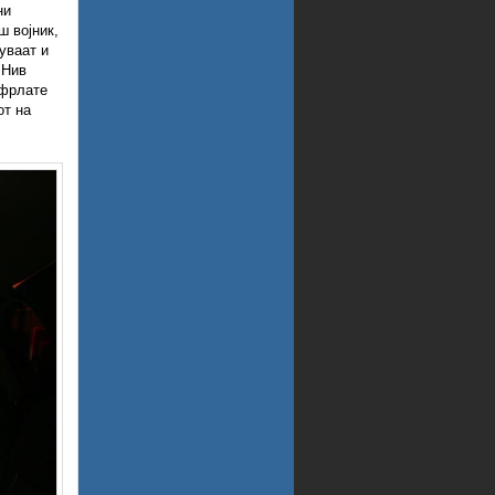
ни
ш војник,
уваат и
. Нив
тфрлате
от на