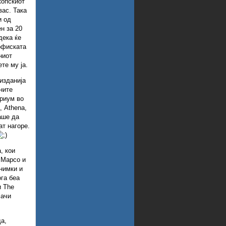
копскиот
вас. Така
и од
ен за 20
дека ќе
офиската
ниот
те му ја.
изданија
ните
ориум во
, Athena,
аше да
ат нагоре.
, кои
, Марсо и
нимки и
ога беа
и The
јачи
а,