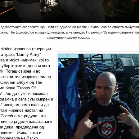
од жестоката експлоатација, Вати се одмара со малце шампањско во својата лимузин
рана, The Exploited се момци од улицата, а не ѕвезди. По речиси 35 години свирење, б
заслужиле и малку комфорт.
ploited израснаа генерации.
а трака “Barmy Army”
ва и мојот надимак, кој го
пубертетските денови кога
k. Тогаш свирев и во
врз кои тие извршија силно
. Омилен албум од The
 ми беше “Troops Of
”. Јес да сум ги поминал
одамна и сега сум смирен и
“ чоек, ал нема шанси да
там нивниов настап на
! Посебно ме радува што
 нив ќе ја дели нашата панк
ши деца, предводена од
евски – Жица, како и
Propaganda на Васко