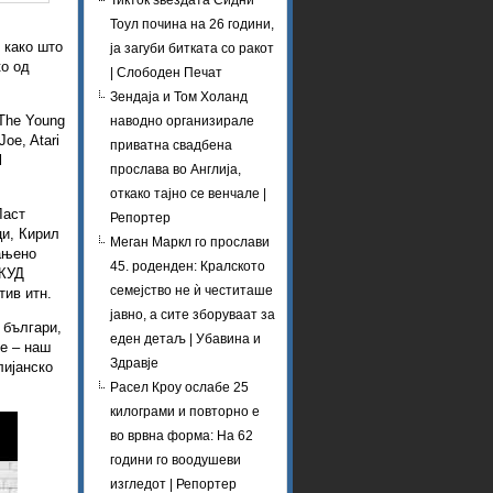
Тикток ѕвездата Сидни
Тоул почина на 26 години,
“ како што
ја загуби битката со ракот
ко од
| Слободен Печат
Зендаја и Том Холанд
 The Young
наводно организирале
Joe, Atari
приватна свадбена
l
прослава во Англија,
откако тајно се венчале |
Ласт
Репортер
ци, Кирил
Меган Маркл го прослави
рањено
45. роденден: Кралското
 КУД
семејство не ѝ честиташе
тив итн.
јавно, а сите зборуваат за
 българи,
еден детаљ | Убавина и
ле – наш
Здравје
лијанско
Расел Кроу ослабе 25
килограми и повторно е
во врвна форма: На 62
години го воодушеви
изгледот | Репортер