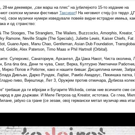
, 28-ми декември, „сви марш на плес“ на јубилејното 15-то издание на
ниот скопски музички фестивал
Таксират
! На неговиот стејџ (со тврдо „Џ
чо), свои музички нумери изведувале повеќе видни естрадни имиња, ка
така и од странство:
& The Stooges, The Stranglers, The Wailers, Buzzcocks, Amorphis, Kreator,
y Ramone, Neville Staple (The Specials), Juliette Lewis, Kaiser Chiefs, Fat 
iot, Guano Apes, Manu Chao, Gentleman, Asian Dub Foundation, Transgloba
d, Goldie, Alex Paterson, Timo Maas и Phil Hartnoll (Orbital).
ите: Суперхикс, Санаториум, Архангел, Да Џака Накот, Чиста околина, 
, Бла бла бла, Дени те чува, Смат, Верка, Културно Уметнички Работни
, Мирко Попов и Роботек, како и нашите бивши: Дисциплина кичме, Заб
Влада Дивљан, Дарко Рундек, Лајбах, Рамбо Амадеус, Пекиншка патка,
Хладно пиво, Вијештице, Лет 3, Оружјем против отмичара, Дубиоза колек
е“ требаше да ги вбројам и Бугарите Wickeda, сепак ние всичките сме си
 народ в две държави. И Миле Петроза од Kreator, истотака. Се глеа, Ми
Милане, јабуко са гране (се зезам, овој германски метал музичар има ита