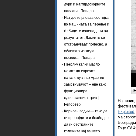
дури и најтврдокорните
наслаги | Попара
Истурете ја оваа состојка
во машината за перење и
ќе бидете изненадени од
резултатот: Дамките се
отстрануваат полесно, а
облеката изгледа
посвежа | Попара
Неколку капки масло
можат да спречат
наталожување мраз во
замрзнувачот – еве како
функционира
едноставниот трик |
Најпрвин,
Репортер
фестивало
Корисен водич — како да
Exploited
мајсторот
ги пронајдете и безбедно
Београдск
да ги отстраните
Гоце САФ.
крлежите кај вашето