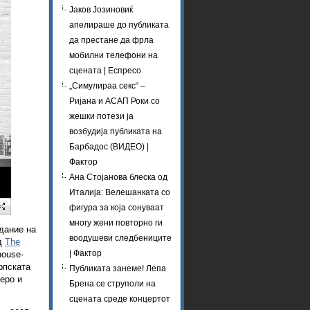
Јаков Јозиновиќ
апелираше до публиката
да престане да фрла
мобилни телефони на
сцената | Еспресо
„Симулираа секс“ –
Ријана и АСАП Роки со
жешки потези ја
возбудија публиката на
Барбадос (ВИДЕО) |
Фактор
Ана Стојанова блеска од
Италија: Велешанката со
фигура за која сонуваат
многу жени повторно ги
дание на
воодушеви следбениците
нд
The
| Фактор
house-
рпската
Публиката занеме! Лепа
еро и
Брена се струполи на
сцената среде концертот