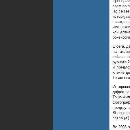
Препорачу
саем со 
јас се зе
историјат
часот, а 
има некои
концертна
рокенроле
Е сега, д
на Таксир
сеќавања:
бурната 2
и’ предло
клекне до
Тогаш нек
Интересно
дојдоа на
Тошо Фили
фотографи
предгрупа
Strangler
патлаци“)
Во 2003 г