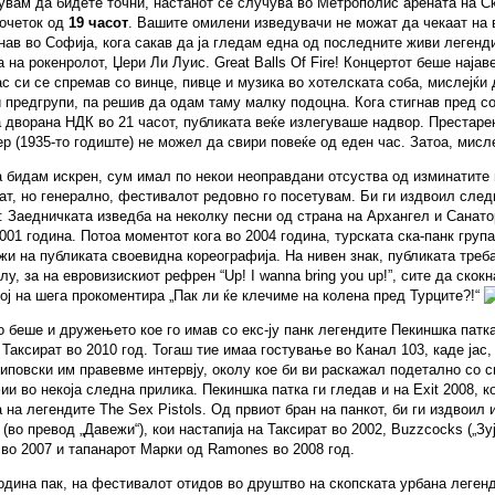
вам да бидете точни, настанот се случува во Метрополис арената на С
почеток од
19 часот
. Вашите омилени изведувачи не можат да чекаат на 
знав во Софија, кога сакав да ја гледам една од последните живи легенд
а на рокенролот, Џери Ли Луис. Great Balls Of Fire! Концертот беше најав
јас си се спремав со винце, пивце и музика во хотелската соба, мислејќи 
 предгрупи, па решив да одам таму малку подоцна. Кога стигнав пред с
 дворана НДК во 21 часот, публиката веќе излегуваше надвор. Престаре
р (1935-то годиште) не можел да свири повеќе од еден час. Затоа, мисле
а бидам искрен, сум имал по некои неоправдани отсуства од изминатите 
ат, но генерално, фестивалот редовно го посетувам. Би ги издвоил след
 Заедничката изведба на неколку песни од страна на Архангел и Санат
001 година. Потоа моментот кога во 2004 година, турската ска-панк група
жи на публиката своевидна кореографија. На нивен знак, публиката треб
лу, за на евровизискиот рефрен “Up! I wanna bring you up!”, сите да скокн
ој на шега прокоментира „Пак ли ќе клечиме на колена пред Турците?!“
 беше и дружењето кое го имав со екс-ју панк легендите Пекиншка патка
 Таксират во 2010 год. Тогаш тие имаа гостување во Канал 103, каде јас
повски им правевме интервју, околу кое би ви раскажал подетално со с
и во некоја следна прилика. Пекиншка патка ги гледав и на Exit 2008, к
 на легендите The Sex Pistols. Од првиот бран на панкот, би ги издвоил 
s (во превод „Давежи“), кои настапија на Таксират во 2002, Buzzcocks („Зу
 во 2007 и тапанарот Марки од Ramones во 2008 год.
одина пак, на фестивалот отидов во друштво на скопската урбана легенд