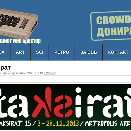
ВА
ART
SCI
РЕТРО
ЗА ВББ
КОНТАКТ
ират
Б на 26 декември 2013 19:19 |
Музика