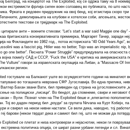
кај Белград, на концертот на The Exploited, кој се одржа таму на 8 ноемв
екои екстремисти фрлија силен воен солзавец во публиката, по што наст
ника. Фрката е редовен придружник на овој бенд, кој егзистира скоро три
Тепачките, демолирањата на клубови и хотелски соби, апсењата, жесток
отестните текстови се трејдмарк на The Exploited.
 цитирале анти – воените стихови: “Let’s start a war said Maggie one day” 
укаа британската конзервативната премиерка, Маргарет Тачер, заради неј
ија на Фокландите во 1982 год., потоа историската “40 Odd Years Ago”, во
ssolini was a fascist pig, Hitler was no better, Tojo was an imperialistic nip, b
o go one better”. Песната “Power Struggle” предупредувала на опасноста 
 војна помеѓу САД и СССР, “Fuck the USA” е критика на американската п
The Vulture” говори за израелската окупација на Либан, а “Massacre Of Inn
лкански регион.
ited гостувале на Балканот уште во осумдесеттите години на минатиот в
тапувано во тогашната неврзана СФР Југославија. Во една прилика, нив
 Валтер Бахан звани Вати, бил приведен од страна на југословенските „
сење на полициски „лисици“. Во бендот, да спомнеме, свири и неговиот б
ахан – Вули. Познат член на The Exploited беше и „елегантно пополнетио
н. Тој во даден период бил „роуди“ за групата Nirvana на Курт Кобејн, па
ури и свирел на некои нивни настапи. Се вели дека, наводно, тој работел
 геј барови (некои тврдат дека и самиот бил геј, што не можам да потврд
 Exploited се плетат и низа контроверзи и нејаснотии, некои ги поврзува
 екстремна политичка опција, се шират разни урбани легенди и сл. Винат