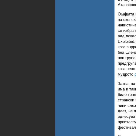
Атанасов
Обајцата 
на скопск
навистина
се избран
вид лока
Exploited.
кога supp
беа Елена
поп група
предгрупа
кога нешт
мудрото
Затоа, на
има и так
било топл
странски 
чини влез
даат, не 
однесува 
произлегу
фестивал 