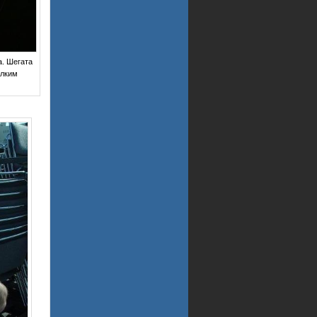
а. Шегата
елким