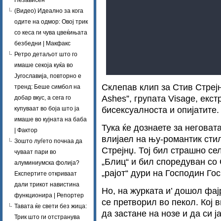
Независен
(Видео) Идеално за кога
одите на одмор: Овој трик
со кеса ги чува цвеќињата
безбедни | Макфакс
Ретро детаљот што го
имаше секоја куќа во
Југославија, повторно е
Склепав клип за Стив Стрејн
тренд: Беше симбол на
Ashes”, групата Visage, екс
добар вкус, а сега го
бисексуалноста и опијатите.
купуваат во боја што ја
имаше во кујната на баба
Тука ќе дознаете за неговата
| Фактор
влијаел на њу-романтик стил
Зошто луѓето почнаа да
Стрејнџ. Тој бил страшно се
чуваат пари во
„Блиц“ и бил споредуван со 
алуминиумска фолија?
„рајот“ дури на Господин Го
Експертите откриваат
дали трикот навистина
Но, на журката и’ дошол фај
функционира | Репортер
се претворил во пекол. Кој в
Тавата ќе свети без жица:
да застане на нозе и да си ј
Трик што ги отстранува