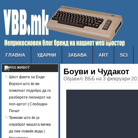
ГЛАВНА
УДАРНИ
ЗАБАВА
ART
SCI
ЖИВОТ
Боуви и Чудакот
Шест факти за Енди
Објавил: ВББ на 3 февруари 201
Ворхол што ќе ви
помогнат подобро да го
разберете пионерот на
поп-артот | Слободен
Печат
Трикови што ќе ја
охрабрат вашата мачка
да пие повеќе вода |