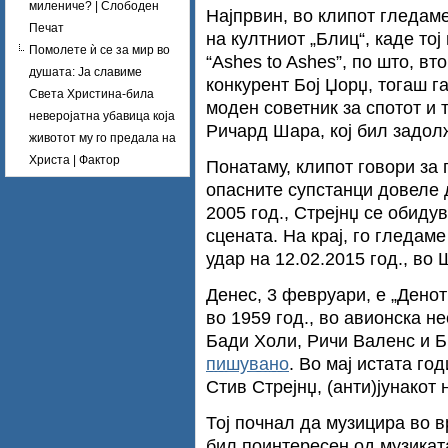
милениче? | Слободен
Најпрвин, во клипот гледаме
Печат
на култниот „Блиц“, каде тој
Помолете ѝ се за мир во
“Ashes to Ashes”, по што, вт
душата: Ја славиме
конкурент Бој Џорџ, тогаш г
Света Христина-била
моден советник за спотот и 
неверојатна убавица која
Ричард Шара, кој бил задол
животот му го предала на
Христа | Фактор
Понатаму, клипот говори за 
опасните супстанци довеле д
2005 год., Стрејнџ се обидув
сцената. На крај, го гледаме
удар на 12.02.2015 год., во
Денес, 3 февруари, е „Денот
во 1959 год., во авионска н
Бади Холи, Ричи Валенс и Б
пишувано
. Во мај истата го
Стив Стрејнџ, (анти)јунакот
Тој почнал да музицира во в
бил поинтересен од музиката