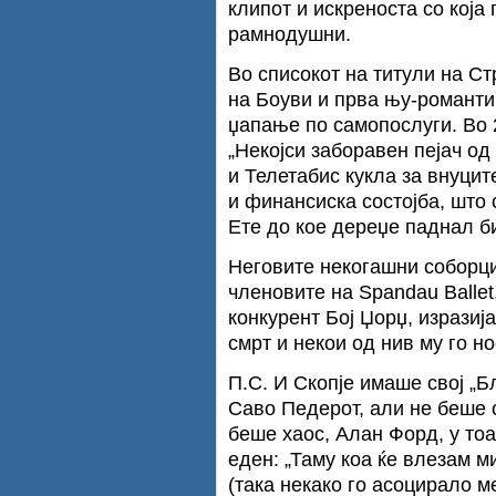
клипот и искреноста со која 
рамнодушни.
Во списокот на титули на Стр
на Боуви и прва њу-романтик
џапање по самопослуги. Во 
„Некојси заборавен пејач од
и Телетабис кукла за внуцит
и финансиска состојба, што 
Ете до кое дереџе паднал б
Неговите некогашни соборци
членовите на Spandau Ballet
конкурент Бој Џорџ, изрази
смрт и некои од нив му го но
П.С. И Скопје имаше свој „Б
Саво Педерот, али не беше 
беше хаос, Алан Форд, у тоа
еден: „Таму коа ќе влезам м
(така некако го асоцирало м