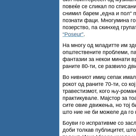
повеќе се сликал по списани
снимил барем „една и пол“ 
познати фаци. Многумина го
позерство, па скинхед група
“Poseur”
.
На многу од младитте им зд
општествените проблеми, па
фантазии за некои минати в
раните 80-ти, се развило д
Во нивниот имиџ сепак имало
рокот од раните 70-ти, со ко
травестизмот, кого њу-роман
практикувале. Мајстор за то
сите овие движења, но тој б
што ние не би можеле да го 
Боуви го испративме со засл
доби толкав публицитет, шт