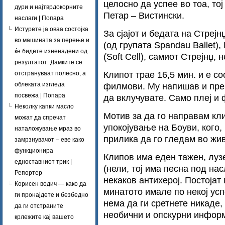
целосно да успее во тоа, то
дури и најтврдокорните
Петар – Вистински.
наслаги | Попара
Истурете ја оваа состојка
За сјајот и бедата на Стреј
во машината за перење и
(од групата Spandau Ballet),
ќе бидете изненадени од
(Soft Cell), самиот Стрејнџ, 
резултатот: Дамките се
Клипот трае 16,5 мин. и е со
отстрануваат полесно, а
облеката изгледа
филмови. Му напишав и прево
посвежа | Попара
да вклучувате. Само плеј и 
Неколку капки масло
Мотив за да го направам к
можат да спречат
упокојување на Боуви, кого,
наталожување мраз во
прилика да го гледам во жи
замрзнувачот – еве како
функционира
Клипов има еден тажен, луз
едноставниот трик |
(нели, тој има песна под нас
Репортер
некаков антихерој. Постојат
Корисен водич — како да
минатото имале по некој успе
ги пронајдете и безбедно
нема да ги сретнете никаде,
да ги отстраните
необични и опскурни инфор
крлежите кај вашето