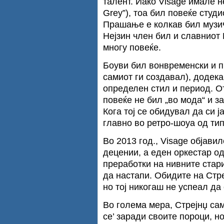
талент. Иако Visage имале не
Grey”), тоа бил повеќе студи
Прашање е колкав бил музич
Нејзин член бил и славниот М
многу повеќе.
Боуви бил вонвременски и п
самиот ги создавал), додека
определен стил и период. От
повеќе не бил „во мода“ и з
Кога тој се обидувал да си ј
главно во ретро-шоуа од ти
Во 2013 год., Visage објави
децении, а еден оркестар 
преработки на нивните стари
да настапи. Обидите на Стре
но тој никогаш не успеал да 
Во голема мера, Стрејнџ сам
се’ заради своите пороци, но