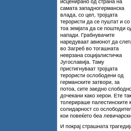
исценирано од страна на
самата западногерманска
влада, со цел, тројцата
терористи да се пуштат и со
тоа земјата да се поштеди о
напади. Грабнувачите
наредуваат авионот да слет
во Загреб во тогашната
неврзана социјалистичка
Југославија. Таму
пристигнуваат тројцата
терористи ослободени од
германските затвори, за
потоа, сите заедно слободно
дочекани како херои. Ете т
толерираше палестинските 
солидарност со ослободител
кои повеќето беа левичарски
И покрај страшната трагеди