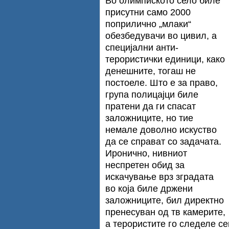
Во олимпиското село биле
присутни само 2000
поприлично „млаки“
обезбедувачи во цивил, а
специјални анти-
терористички единици, како
денешните, тогаш не
постоеле. Што е за право,
група полицајци биле
пратени да ги спасат
заложниците, но тие
немале доволно искуство
да се справат со задачата.
Иронично, нивниот
неспретен обид за
искачување врз зградата
во која биле држени
заложниците, бил директно
пренесуван од тв камерите,
а терористите го следеле се