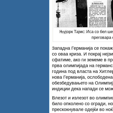
Њујорк Тајмс: Иса со бел ше
преговара 
Западна Германија се пока
со оваа криза. И покрај нејз
сфатиме, ако ги земеме в п
прва олимпијада на германс
година под власта на Хитле
нова Германија, ослободена
обезбедувањето на Олимпиј
индиции дека напади се мож
Влезот и излезот во олимпи
било опколено со огради, но
прескокнувале одејќи во но