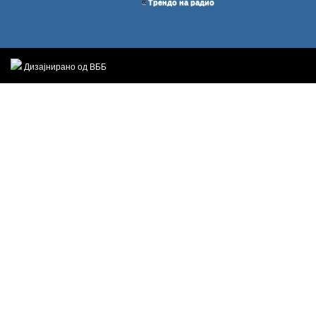
«
Трендо на радио
Дизајнирано од ВББ