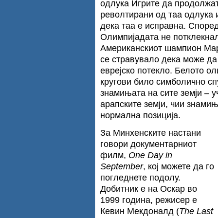
одлука Игрите да продолжат
револтирани од таа одлука 
дека таа е исправна. Според
Олимпијадата не потклекнал
Американскиот шампион Мар
се стравувало дека може да
еврејско потекло. Белото ол
кругови било симболично спу
знамињата на сите земји – 
арапските земји, чии знами
нормална позиција.
За Минхенските настани
говори документарниот
филм,
One Day in
September
, кој можете да го
погледнете подолу.
Добитник е на Оскар во
1999 година, режисер е
Кевин Мекдоналд (
The Last