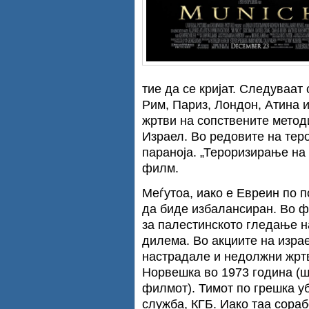
тие да се кријат. Следуваат 
Рим, Париз, Лондон, Атина и
жртви на сопствените методи
Израел. Во редовите на тер
параноја. „Тероризирање на 
филм.
Меѓутоа, иако е Евреин по п
да биде избалансиран. Во ф
за палестинското гледање н
дилема. Во акциите на израе
настрадале и недолжни жртв
Норвешка во 1973 година (ш
филмот). Тимот по грешка уб
служба, КГБ. Иако таа сора