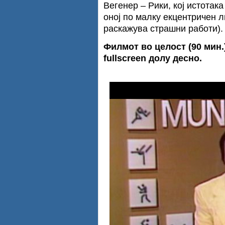
Вегенер – Рики, кој истотака
оној по малку екцентричен л
раскажува страшни работи).
Филмот во целост (90 мин.)
fullscreen долу десно.