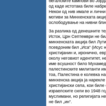
бегалските кампови во Јорд
од каде истотака биле набрк
Некои од нив имале и лични
мотиви за Минхенската акци
ослободување на нивни блис
За разлика од денешните те
Исток, Црн Септември не би
минхенската акција бил Лут
псевдоним бил „Иса“ (Исус н
христијанин и, иронично, евр
околу неговиот идентитет, н
име всушност било Мухамед.
палестинските милитанти им
тоа, Палестина е колевка на
минхенска акција ја нарекле
христијански села, кои биле
израелските сили во 1948 го
муслимани, но религијата н
не бил „ин“.