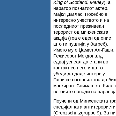
King of Scotland, Marley
), а
наратор познатиот актер,
Мајкл Даглас. Посебно е
интересно учеството и на
последниот преживеан
терорист од минхенската
акција (тоа е еден од оние
што ги пуштија у Загреб).
Името му е Џамал Ал-Гаши.
Режисерот Мекдоналд
едвај успеал да стапи во
контакт со него и да го
убеди да даде интервју.
Гаши се согласил тоа да бид
маскиран. Снимањето било 
неговите напади на параноја
Поучени од Минхенската тра
специјалната антитерористи
(Grenzschutzgruppe 9). За н