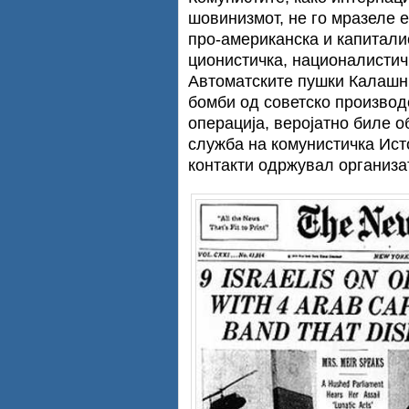
шовинизмот, не го мразеле е
про-американска и капитали
ционистичка, националистич
Автоматските пушки Калашн
бомби од советско производ
операција, веројатно биле о
служба на комунистичка Ист
контакти одржувал организат