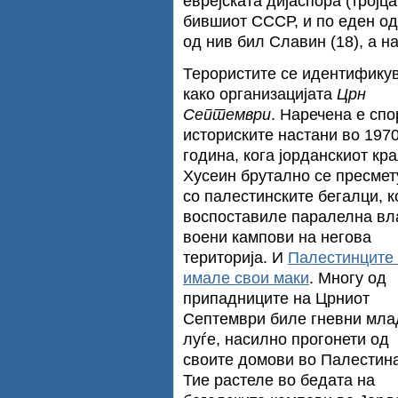
еврејската дијаспора (тројц
бившиот СССР, и по еден од
од нив бил Славин (18), а на
Терористите се идентифику
како организацијата
Црн
Септември
. Наречена е сп
историските настани во 197
година, кога јорданскиот кр
Хусеин брутално се пресмет
со палестинските бегалци, к
воспоставиле паралелна вл
воени кампови на негова
територија. И
Палестинците 
имале свои маки
. Многу од
припадниците на Црниот
Септември биле гневни мла
луѓе, насилно прогонети од
своите домови во Палестина
Тие растеле во бедата на