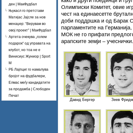
како и други поединци и гру
ден | МакФудбал
Олимписки Комитет, овие иг
Њукасл го претстави
чест на единаесетте брутал
Матијас Јајсле за нов
доби поддршка и од Барак 
менаџер: “Верувам во
парламентите на Германија, 
овој проект” | МакФудбал
МОК не го прифати предлого
Артета очекува „голем
арапските земји – учеснички
подарок“ од управата на
клубот, но тоа не е
Винисиус Жуниор | Sport
M
РБ Лајпциг го намалува
бројот на фудбалери,
Елмас меѓу кандидатите
за продажба | Слободен
Печат
Давид Бергер
Зеев Фрид