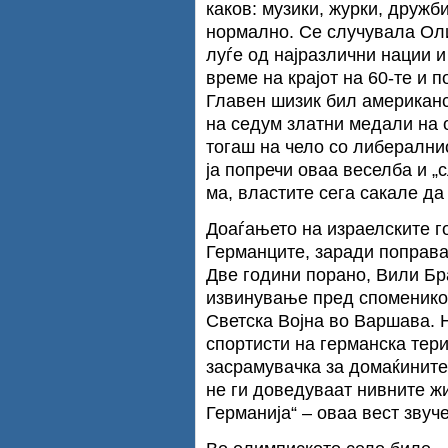
каков: музики, журки, дружб
нормално. Се случувала Ол
луѓе од најразлични нации и
време на крајот на 60-те и п
Главен шизик бил американс
на седум златни медали на 
тогаш на чело со либерални
ја попречи оваа веселба и „
ма, властите сега сакале д
Доаѓањето на израелските г
Германците, заради поправа
Две години порано, Вили Бр
извинување пред споменикот
Светска Војна во Варшава. 
спортисти на германска тери
засрамувачка за домаќините,
не ги доведуваат нивните ж
Германија“ – оваа вест звуч