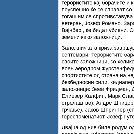
терористите кај борачите и 
поуспешно ќе се справат со 
тогаш им се спротивставува
ветеран, Јозеф Романо. Зарад
Вајнберг, ќе бидат убиени. 
земени како заложници.
Заложничката криза завршува
септември. Терористите бар
своите заложници, со хелик
воен аеродром Фурстенфедб
спортистите од страна на н
безбедносни сили, киднапер
заложници: Зеев Фридман, Д
Елиезер Халфин, Марк Слави
стрелаштво), Андре Шпицер
трчање), Јаков Шпрингер (сп
гореспоменатиот, Јозеф Гут
Двајца од нив биле родум о