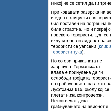
Никој не се сетил да ги тргн
При крвавата разврска на а
и еден полициски снајперист
бил поставен на погрешна п
била страотна. Но и покрај с
повеќето терористи. Црн се
вклучително и лидерот на ак
терористи се уапсени (
клик 
терористи тука
).
Но со ова приказната не
завршува. Германската
влада е принудена да ги
ослободи тројцата терорист
по грабнувањето на летот н
Луфтханза 615, околу кој се
плетат низа контроверзи.
Некои велат дека
грабнувањето на авионот е