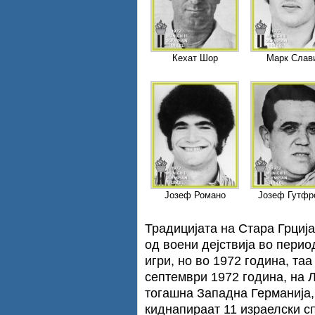
Кехат Шор
Марк Слав
Јозеф Романо
Јозеф Гутфр
Традицијата на Стара Грциј
од воени дејствија во пери
игри, но во 1972 година, та
септември 1972 година, на 
тогашна Западна Германија,
киднапираат 11 израелски с