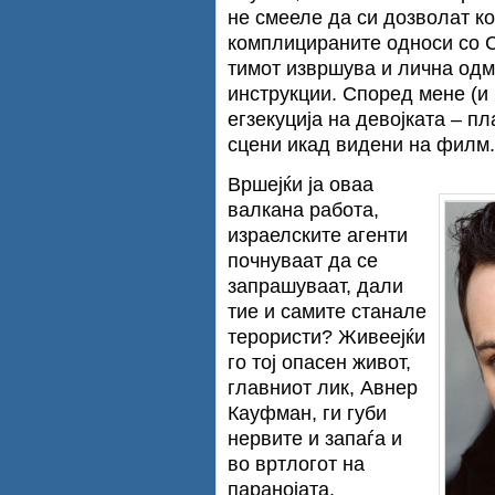
не смееле да си дозволат к
комплицираните односи со С
тимот извршува и лична одм
инструкции. Според мене (и
егзекуција на девојката – п
сцени икад видени на филм.
Вршејќи ја оваа
валкана работа,
израелските агенти
почнуваат да се
запрашуваат, дали
тие и самите станале
терористи? Живеејќи
го тој опасен живот,
главниот лик, Авнер
Кауфман, ги губи
нервите и запаѓа и
во вртлогот на
паранојата.