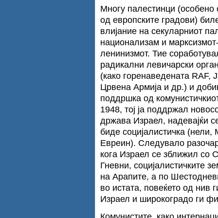
Многу палестинци (особено 
од европските градови) бил
влијание на секуларниот па
национализам и марксизмот
ленинизмот. Тие соработува
радикални левичарски орга
(како горенаведената RAF, 
Црвена Армија и др.) и доб
поддршка од комунистичкиот
1948, тој ја поддржал ново
држава Израел, надевајќи се
биде социјалистичка (нели,
Евреин). Следувало разоча
кога Израел се зближил со 
Гневни, социјалистичките зе
на Арапите, а по Шестодневн
во истата, повеќето од нив 
Израел и широкоградо ги фи
Комунистите, како интернац