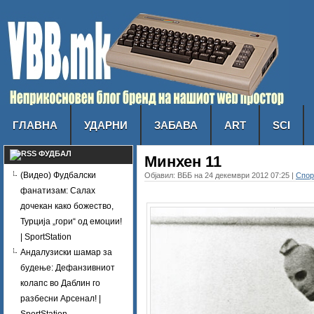
ГЛАВНА
УДАРНИ
ЗАБАВА
ART
SCI
ФУДБАЛ
Минхен 11
(Видео) Фудбалски
Објавил: ВББ на 24 декември 2012 07:25 |
Спор
фанатизам: Салах
дочекан како божество,
Турција „гори“ од емоции!
| SportStation
Андалузиски шамар за
будење: Дефанзивниот
колапс во Даблин го
разбесни Арсенал! |