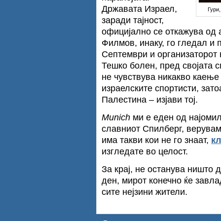
Државата Израел,
Гури,
заради тајност,
официјално се откажува од а
Филмов, инаку, го гледал и
Септември и организаторот 
Тешко болен, пред својата см
не чувствува никакво каење 
израелските спортисти, зато
Палестина – изјави тој.
Munich
ми е еден од најоми
славниот Спилберг, верувам 
има такви кои не го знаат,
кл
изгледате во целост.
За крај, не останува ништо 
ден, мирот конечно ќе завла
сите нејзини жители.