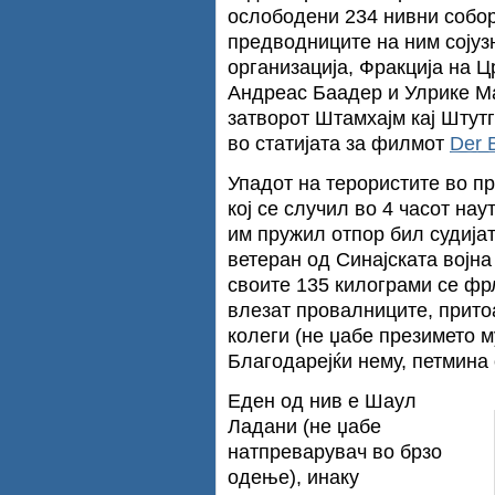
ослободени 234 нивни собор
предводниците на ним сојуз
организација, Фракција на Ц
Андреас Баадер и Улрике Ма
затворот Штамхајм кај Штутг
во статијата за филмот
Der 
Упадот на терористите во пр
кој се случил во 4 часот нау
им пружил отпор бил судија
ветеран од Синајската војна
своите 135 килограми се фрл
влезат провалниците, притоа
колеги (не џабе презимето му
Благодарејќи нему, петмина 
Еден од нив е Шаул
Ладани (не џабе
натпреварувач во брзо
одење), инаку