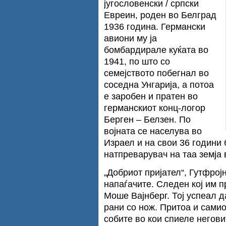
југословенски / српски
Евреин, роден во Белград
1936 година. Германски
авиони му ја
бомбардирале куќата во
1941, по што со
семејството побегнал во
соседна Унгарија, а потоа
е заробен и пратен во
германскиот конц-логор
Берген – Белзен. По
војната се населува во
Израел и на свои 36 години
натпреварувач на таа земја
„Добриот пријател“, Гутфрој
напаѓачите. Следен кој им 
Моше Вајнберг. Тој успеал д
рани со нож. Притоа и самио
собите во кои спиеле негови