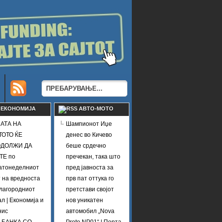
ЕКОНОМИЈА
АВТО-МОТО
АТА НА
Шампионот Иџе
ТОТО ЌЕ
денес во Кичево
ДОЛЖИ ДА
беше срдечно
ТЕ по
пречекан, така што
атонеделниот
пред јавноста за
 на вредноста
прв пат оттука го
благородниот
претстави својот
л | Економија и
нов уникатен
нис
автомобил „Nova