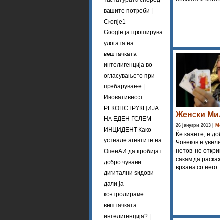
тастатурата според
вашите потреби |
Скопје1
Google ја проширува
улогата на
вештачката
интелигенција во
огласувањето при
пребарување |
Иновативност
РЕКОНСТРУКЦИЈА
Женски Ми
НА ЕДЕН ГОЛЕМ
26 јануари 2013 |
М
ИНЦИДЕНТ Како
Ќе кажете, е до
успеале агентите на
Човеков е увел
нетов, не откри
ОпенАИ да пробијат
сакам да раска
добро чувани
врзана со него.
дигитални ѕидови –
дали ја
контролираме
вештачката
интелигенција? |