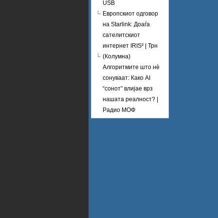
USB
Европскиот одговор
на Starlink: Доаѓа
сателитскиот
интернет IRIS² | Трн
(Колумна)
Алгоритмите што нè
сонуваат: Како AI
“сонот” влијае врз
нашата реалност? |
Радио МОФ