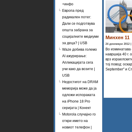
+инфо
Европа пред
радикален потег:
Дали се подготвува
општа забрана за
социјалните медиуми
Минхен 11
за деца? | USB
24 декември 2012 
Во изминатава 
Waze добива големо
навршија 40 г. 
AI ажурирање:
врз израелскит
Апликацијата сега
тој повод: оска
учи како да возите |
September" и С
USB
Недостигот на DRAM
меморија може да ја
одложи испораката
на iPhone 18 Pro
серијата | Конект
Motorola случајно го
откри името на
новиот телефон |