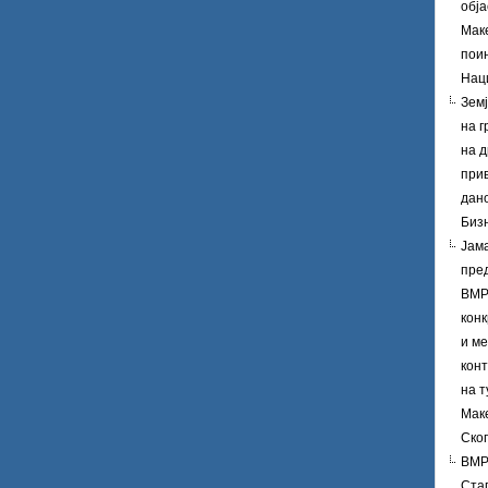
обј
Мак
поин
Нац
Зем
на г
на д
при
дан
Биз
Јам
пре
ВМР
кон
и м
кон
на т
Маке
Ско
ВМР
Ста