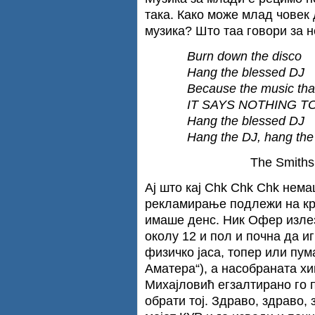
така. Како може млад човек 
музика? Што таа говори за н
Burn down the disco
Hang the blessed DJ
Because the music that
IT SAYS NOTHING T
Hang the blessed DJ
Hang the DJ, hang the
The Smiths
Ај што кај Chk Chk Chk нем
рекламирање подлежи на кри
имаше денс. Ник Офер излез
околу 12 и пол и почна да иг
физичко јаса, топер или пу
Аматера“), а насобраната х
Михајловић егзалтирано го 
обрати тој. Здраво, здраво, 