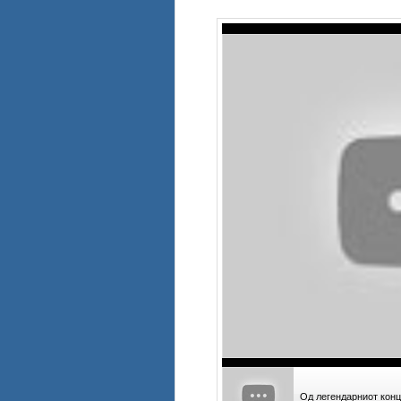
Од легендарниот конц