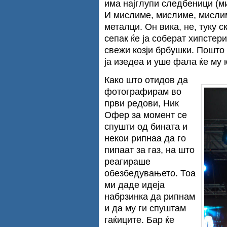
има најглупи следбеници (м
И мислиме, мислиме, мислим
металци. Он вика, не, туку 
сепак ќе ја соберат хипстер
свежи козји брбушки. Пошто
ја изедеа и уше фала ќе му 
Како што отидов да
фотографирам во
први редови, Ник
Офер за момент се
спушти од бината и
некои рипнаа да го
пипаат за газ, на што
реагираше
обезбедувањето. Тоа
ми даде идеја
набрзинка да рипнам
и да му ги спуштам
гаќиците. Бар ќе