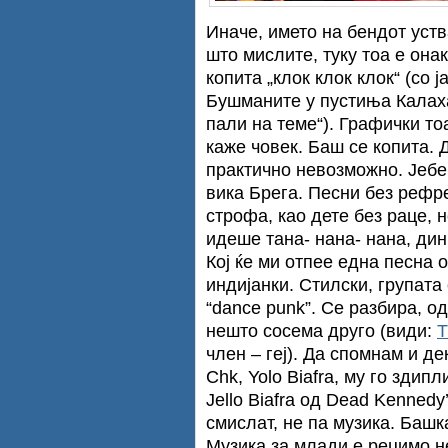
Иначе, името на бендот уствар
што мислите, туку тоа е она
копита „клок клок клок“ (со 
Бушманите у пустиња Калаха
пали на теме“). Графички тоа
каже човек. Баш се копита. 
практично невозможно. Јебеш
вика Брега. Песни без рефре
строфа, као дете без раце, н
идеше тана- нана- нана, динг
Кој ќе ми отпее една песна 
индијанки. Стилски, групата
“dance punk”. Се разбира, о
нешто сосема друго (види:
T
член – геј). Да спомнам и д
Chk, Yolo Biafra, му го зди
Jello Biafra од Dead Kenned
смислат, не па музика. Башк
Музика за млади е рецимо не