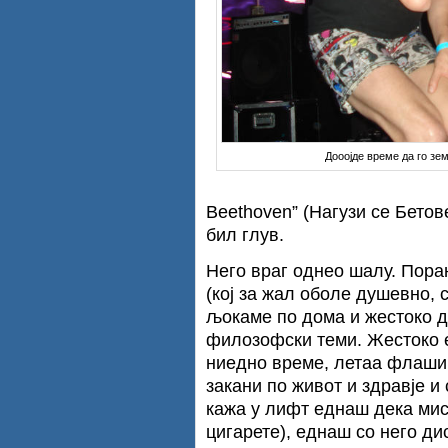
Дооојде време да го зе
Beethoven” (Нагузи се Бетов
бил глув.
Него враг однео шалу. Поран
(кој за жал оболе душевно, 
љокаме по дома и жестоко д
филозофски теми. Жестоко е
ниедно време, летаа флаши,
закани по живот и здравје и
кажа у лифт еднаш дека мис
цигарете), еднаш со него ди