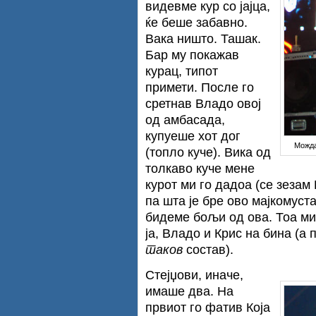
видевме кур со јајца,
ќе беше забавно.
Вака ништо. Ташак.
Бар му покажав
курац, типот
примети. После го
сретнав Владо овој
од амбасада,
купуеше хот дог
Можда
(топло куче). Вика од
толкаво куче мене
курот ми го дадоа (се зезам
па шта је бре ово мајкомуста
бидеме бољи од ова. Тоа ми
ја, Владо и Крис на бина (а
таков
состав).
Стејџови, иначе,
имаше два. На
првиот го фатив Која