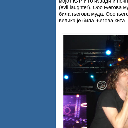
мојот КУР и го извади и почн
(evil laughter). Ооо његова 
била његова муда. Ооо његов
велика је била његова кита.