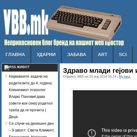
ГЛАВНА
УДАРНИ
ЗАБАВА
ART
SCI
ЖИВОТ
Здраво млади гејови 
Најважните задачи на
Објавил: ВББ на 25 мај 2014 05:14 |
Музика
родителите до 4. година:
Клиничкиот психолог
Влајко Пановиќ дава
совети кои секој родител
треба да ги прочита |
Деца
Се случи на денешен ден
– 9 август: Свети Климент,