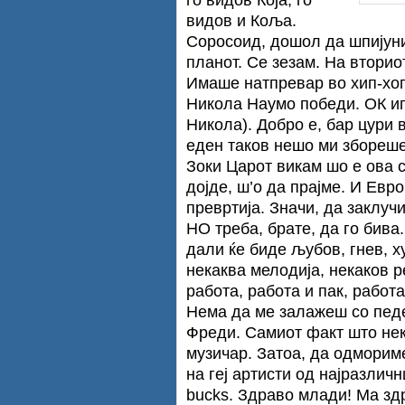
видов и Коља.
Соросоид, дошол да шпијун
планот. Се зезам. На вторио
Имаше натпревар во хип-хоп,
Никола Наумо победи. ОК иг
Никола). Добро е, бар цури
еден таков нешо ми збореше
Зоки Царот викам шо е ова 
дојде, ш’о да прајме. И Евр
превртија. Значи, да заклучи
НО треба, брате, да го бива
дали ќе биде љубов, гнев, ху
некаква мелодија, некаков р
работа, работа и пак, работа
Нема да ме залажеш со педе
Фреди. Самиот факт што неко
музичар. Затоа, да одмориме
на геј артисти од најразли
bucks. Здраво млади! Ма зд