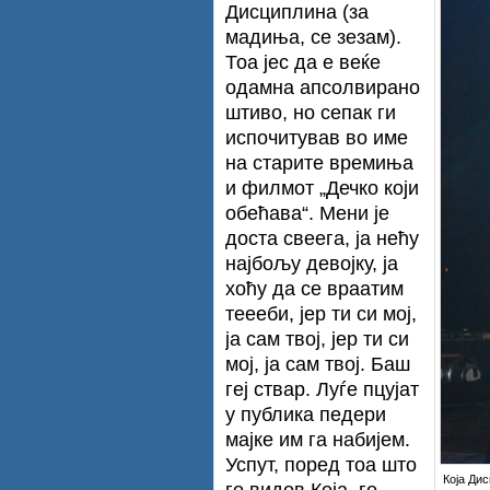
Дисциплина (за
мадиња, се зезам).
Тоа јес да е веќе
одамна апсолвирано
штиво, но сепак ги
испочитував во име
на старите времиња
и филмот „Дечко који
обећава“. Мени је
доста свеега, ја нећу
најбољу девојку, ја
хоћу да се враатим
теееби, јер ти си мој,
ја сам твој, јер ти си
мој, ја сам твој. Баш
геј ствар. Луѓе пцујат
у публика педери
мајке им га набијем.
Успут, поред тоа што
Која Дис
го видов Која, го