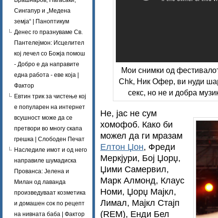
Брашнаров, Нагасаки,
Сингапур и „Медена
земја“ | Паноптикум
Денес го празнуваме Св.
Пантелејмон: Исцелител
кој лечел со Божја помош
- Добро е да направите
Мои снимки од фестивалот
една работа - еве која |
Chk, Ник Офер, ви нуди ша
Фактор
секс, но не и добра муз
Евтин трик за чистење кој
е популарен на интернет
Не, јас не сум
всушност може да се
хомофоб. Како би
претвори во многу скапа
можел да ги мразам
грешка | Слободен Печат
Елтон Џон
, Фреди
Наследиле имот и од него
Меркјури, Бој Џорџ,
направиле шумадиска
Џими Самервил,
Прованса: Јелена и
Марк Алмонд, Клаус
Милан од лаванда
Номи, Џорџ Мајкл,
произведуваат козметика
Лимал, Мајкл Стајп
и домашен сок по рецепт
(REM), Енди Бел
на нивната баба | Фактор