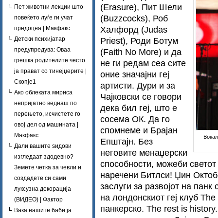
(Erasure), Пит Шели
Пет животни лекции што
(Buzzcocks), Роб
повеќето луѓе ги учат
Халфорд (Judas
предоцна | Макфакс
Детски психијатар
Priest), Роди Ботум
предупредува: Оваа
(Faith No More) и да
грешка родителите често
не ги редам сеа сите
ја прават со тинејџерите |
оние значајни геј
Скопје1
артисти. Дури и за
Ако облеката мириса
Чајковски се говори
непријатно веднаш по
дека бил геј, што е
перењето, исчистете го
сосема ОК. Да го
овој дел од машината |
спомнеме и Брајан
Макфакс
Вокал
Епштајн. Без
Дали вашите ѕидови
неговите менаџерски
изгледаат здодевно?
способности, можеби светот
Земете четка за чевли и
наречени Битлси! Џин Октоб
создадете си сами
заслуги за развојот на панк 
луксузна декорација
на лондонскиот геј клуб The
(ВИДЕО) | Фактор
панкерско. The rest is histo
Вака нашите баби ја