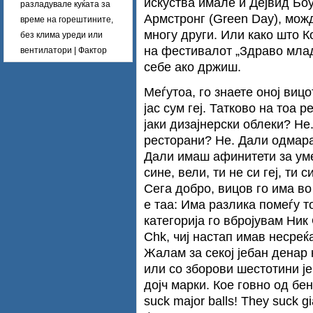
искуства имале и Дејвид Бо
разладувале куќата за
Армстронг (Green Day), можд
време на горештините,
многу други. Или како што 
без клима уреди или
на фестивалот „Здраво млад
вентилатори | Фактор
себе ако држиш.
Меѓутоа, го знаете оној вицот
јас сум геј. Татково на тоа 
јаки дизајнерски облеки? Не
ресторани? Не. Дали одмар
Дали имаш афинитети за умет
сине, вели, ти не си геј, т
Сега добро, вицов го има во
е таа: Има разлика помеѓу то
категорија го вбројувам Ник
Chk, чиј настап имав несреќ
Жалам за секој јебан денар 
или со зборови шестотини ј
дојч марки. Кое говно од бен
suck major balls! They suck g