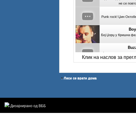
не се повт
Punk rock! Џин Октобер
Boy
Бој Џорџ у Кришна фа
Buzz
Фронтменот на овие па
Клик на наслов за прегл
K
Спази на рефрен каков
«
Леси се врати дома
Juda
Бендот на Роб Халфорд
Дизајнирано од ВББ
Го гледаме гејот Енд
како денсаат с
The 
Џими со своето препоз